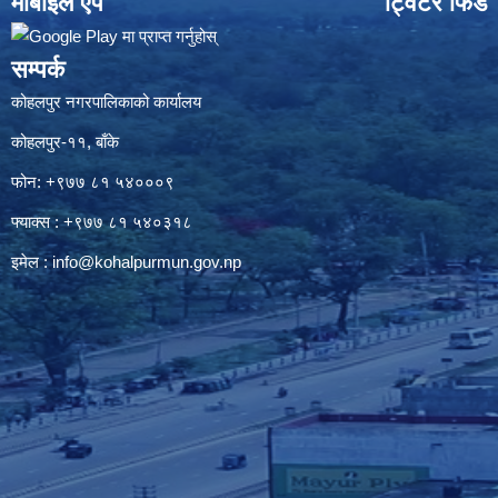
मोबाइल एप
ट्विटर फिड
सम्पर्क
कोहलपुर नगरपालिकाको कार्यालय
कोहलपुर-११, बाँके
फोन: +९७७ ८१ ५४०००९
फ्याक्स : +९७७ ८१ ५४०३१८
इमेल :
info@kohalpurmun.gov.np