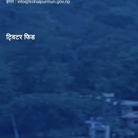
इमेल :
info@kohalpurmun.gov.np
ट्विटर फिड