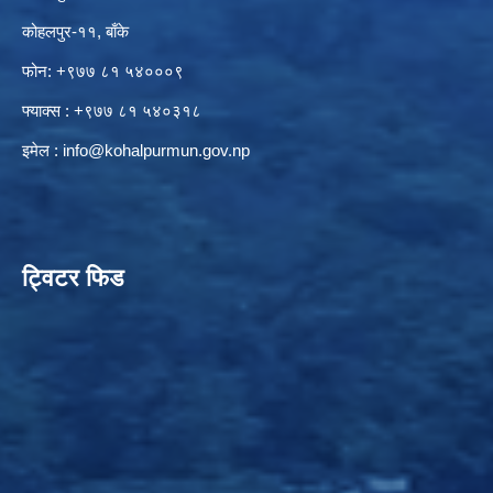
कोहलपुर-११, बाँके
फोन: +९७७ ८१ ५४०००९
फ्याक्स : +९७७ ८१ ५४०३१८
इमेल :
info@kohalpurmun.gov.np
ट्विटर फिड