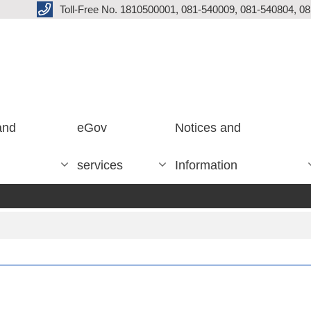
Toll-Free No. 1810500001, 081-540009, 081-540804, 0
and
eGov
Notices and
services
Information