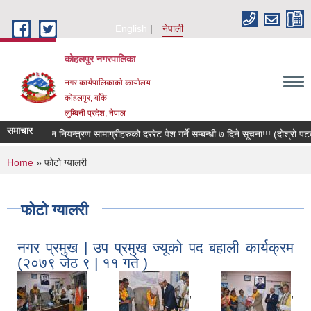
Skip to main content
English
नेपाली
कोहलपुर नगरपालिका
नगर कार्यपालिकाको कार्यालय
कोहलपुर, बाँके
लुम्बिनी प्रदेश, नेपाल
समाचार
अग्नि नियन्त्रण सामाग्
You are here
Home
» फोटो ग्यालरी
फोटो ग्यालरी
नगर प्रमुख | उप प्रमुख ज्यूको पद बहाली कार्यक्रम
(२०७९ जेठ ९ | ११ गते )
,
,
,