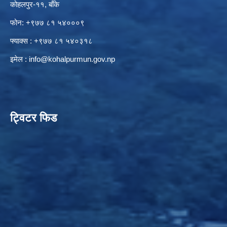
कोहलपुर-११, बाँके
फोन: +९७७ ८१ ५४०००९
फ्याक्स : +९७७ ८१ ५४०३१८
इमेल :
info@kohalpurmun.gov.np
ट्विटर फिड