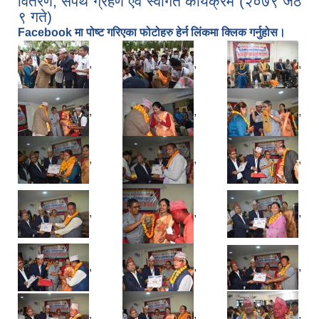
वितरण, सपथ ग्रहण एवं स्वागत कार्यक्रम (२०७९ जेठ
९ गते)
Facebook मा पोष्ट गरिएका फोटोहरु हेर्न लिंकमा क्लिक गर्नुहोस।
,
,
,
,
,
,
,
,
,
,
,
,
,
,
,
,
,
,