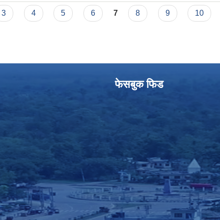
3
4
5
6
7
8
9
10
फेसबुक फिड