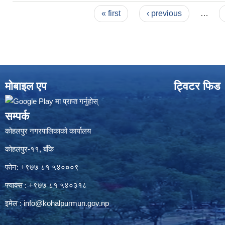
Pages
« first
‹ previous
…
मोबाइल एप
ट्विटर फिड
सम्पर्क
कोहलपुर नगरपालिकाको कार्यालय
कोहलपुर-११, बाँके
फोन: +९७७ ८१ ५४०००९
फ्याक्स : +९७७ ८१ ५४०३१८
इमेल :
info@kohalpurmun.gov.np