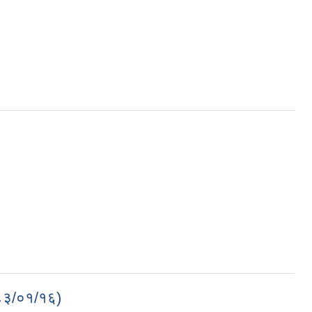
२०८३/०१/१६)