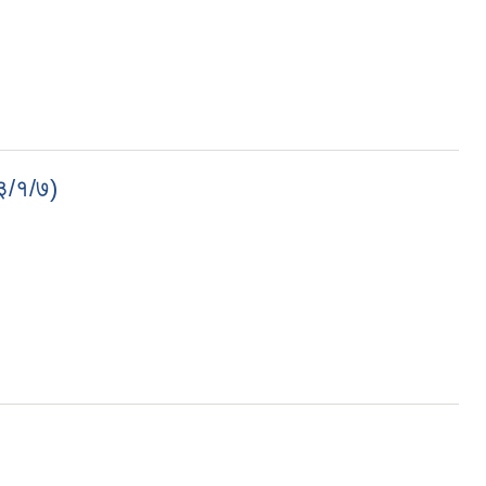
८३/१/७)