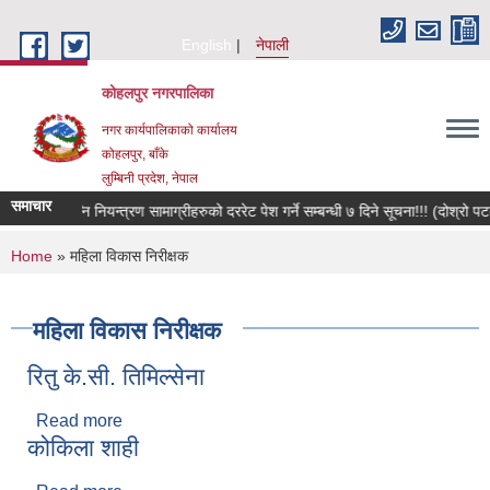
Skip to main content
English
नेपाली
कोहलपुर नगरपालिका
नगर कार्यपालिकाको कार्यालय
कोहलपुर, बाँके
लुम्बिनी प्रदेश, नेपाल
समाचार
अग्
You are here
Home
» महिला विकास निरीक्षक
महिला विकास निरीक्षक
रितु के.सी. तिमिल्सेना
Read more
about रितु के.सी. तिमिल्सेना
कोकिला शाही