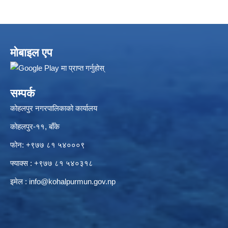
मोबाइल एप
सम्पर्क
कोहलपुर नगरपालिकाको कार्यालय
कोहलपुर-११, बाँके
फोन: +९७७ ८१ ५४०००९
फ्याक्स : +९७७ ८१ ५४०३१८
इमेल :
info@kohalpurmun.gov.np