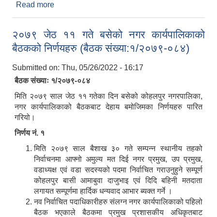
Read more
about २०७९ जेठ २८ गते बसेको नगर कार्यपालिकाको
बैठकको निर्णयहरु (बैठक संख्या:२/२०७९-०८४)
२०७९ जेठ ११ गते बसेको नगर कार्यपालिकाको
बैठकको निर्णयहरु (बैठक संख्या:१/२०७९-०८४)
Submitted on:
Thu, 05/26/2022 - 16:17
बैठक संख्याः १/२०७९-०८४
मिति २०७९ साल जेठ ११ गतेका दिन बसेको कोहलपुर नगरपालिका,
नगर कार्यपालिकाको बैठकबाट देहाय बमोजिमका निर्णयहरु पारित
गरियो।
निर्णय नं. १
मिति २०७९ साल बैशाख ३० गते सम्पन्न स्थानीय तहको
निर्वाचनमा आफ्नो अमुल्य मत दिई नगर प्रमुख, उप प्रमुख,
वडाध्यक्ष एवं वडा सदस्यको पदमा निर्वाचित गराउनुहुने सम्पूर्ण
कोहलपुर बासी आमाबुवा दाजुभाइ एवं दिदि बहिनी मतदाता
लगायत सम्पूर्णमा हार्दिक धन्यवाद आभार ब्यक्त गर्ने ।
नव निर्वाचित पदाधिकारीहरु संलग्न नगर कार्यपालिकाको पहिलो
बैठक भएकाले बैठकमा प्रमुख प्रशासकीय अधिकृतबाट