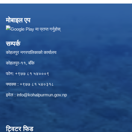
मोबाइल एप
सम्पर्क
कोहलपुर नगरपालिकाको कार्यालय
कोहलपुर-११, बाँके
फोन: +९७७ ८१ ५४०००९
फ्याक्स : +९७७ ८१ ५४०३१८
इमेल :
info@kohalpurmun.gov.np
ट्विटर फिड