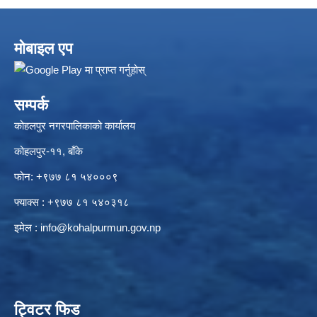
मोबाइल एप
सम्पर्क
कोहलपुर नगरपालिकाको कार्यालय
कोहलपुर-११, बाँके
फोन: +९७७ ८१ ५४०००९
फ्याक्स : +९७७ ८१ ५४०३१८
इमेल :
info@kohalpurmun.gov.np
ट्विटर फिड