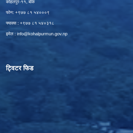
कोहलपुर-११, बाँके
फोन: +९७७ ८१ ५४०००९
फ्याक्स : +९७७ ८१ ५४०३१८
इमेल :
info@kohalpurmun.gov.np
ट्विटर फिड