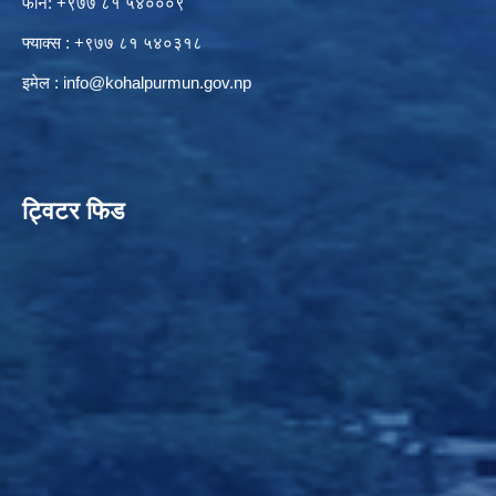
फोन: +९७७ ८१ ५४०००९
फ्याक्स : +९७७ ८१ ५४०३१८
इमेल :
info@kohalpurmun.gov.np
ट्विटर फिड