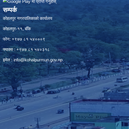
सम्पर्क
कोहलपुर नगरपालिकाको कार्यालय
कोहलपुर-११, बाँके
फोन: +९७७ ८१ ५४०००९
फ्याक्स : +९७७ ८१ ५४०३१८
इमेल :
info@kohalpurmun.gov.np