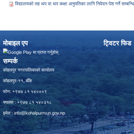
विद्यालयको तह थप वा थप कक्षा अनुमतिका लागि निवेदन पेश गर्ने सम्बन्ध
मोबाइल एप
ट्विटर फिड
सम्पर्क
कोहलपुर नगरपालिकाको कार्यालय
कोहलपुर-११, बाँके
फोन: +९७७ ८१ ५४०००९
फ्याक्स : +९७७ ८१ ५४०३१८
इमेल :
info@kohalpurmun.gov.np