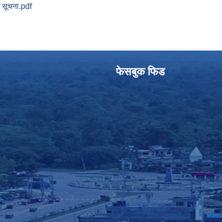
ि सूचना.pdf
फेसबुक फिड