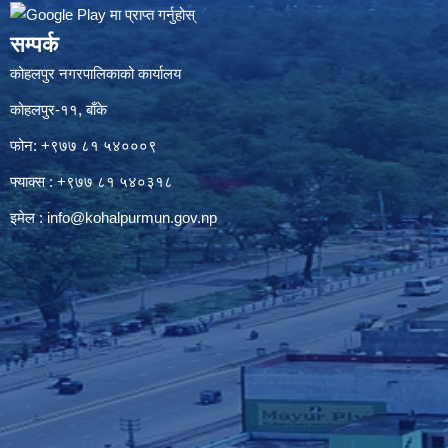
सम्पर्क
कोहलपुर नगरपालिकाको कार्यालय
कोहलपुर-११, बाँके
फोन: +९७७ ८१ ५४०००९
फ्याक्स : +९७७ ८१ ५४०३१८
इमेल :
info@kohalpurmun.gov.np