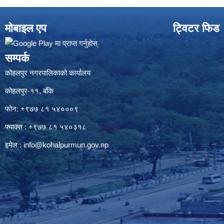
मोबाइल एप
ट्विटर फिड
सम्पर्क
कोहलपुर नगरपालिकाको कार्यालय
कोहलपुर-११, बाँके
फोन: +९७७ ८१ ५४०००९
फ्याक्स : +९७७ ८१ ५४०३१८
इमेल :
info@kohalpurmun.gov.np