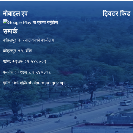
मोबाइल एप
ट्विटर फिड
सम्पर्क
कोहलपुर नगरपालिकाको कार्यालय
कोहलपुर-११, बाँके
फोन: +९७७ ८१ ५४०००९
फ्याक्स : +९७७ ८१ ५४०३१८
इमेल :
info@kohalpurmun.gov.np