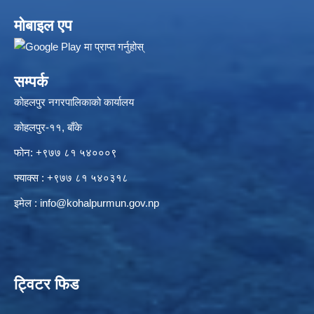
मोबाइल एप
सम्पर्क
कोहलपुर नगरपालिकाको कार्यालय
कोहलपुर-११, बाँके
फोन: +९७७ ८१ ५४०००९
फ्याक्स : +९७७ ८१ ५४०३१८
इमेल :
info@kohalpurmun.gov.np
ट्विटर फिड