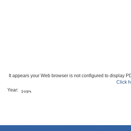
It appears your Web browser is not configured to display PD
Click h
Year:
२०७५