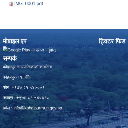
IMG_0001.pdf
मोबाइल एप
ट्विटर फिड
सम्पर्क
कोहलपुर नगरपालिकाको कार्यालय
कोहलपुर-११, बाँके
फोन: +९७७ ८१ ५४०००९
फ्याक्स : +९७७ ८१ ५४०३१८
इमेल :
info@kohalpurmun.gov.np