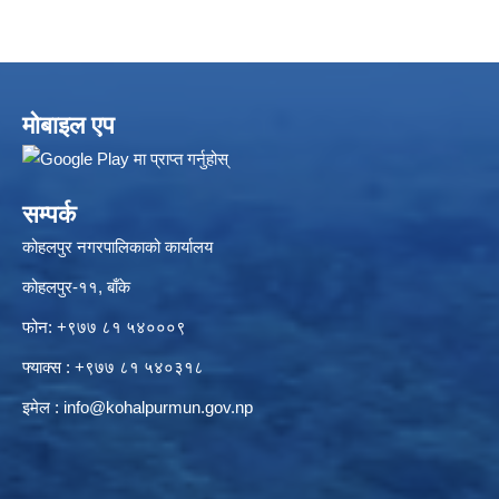
मोबाइल एप
सम्पर्क
कोहलपुर नगरपालिकाको कार्यालय
कोहलपुर-११, बाँके
फोन: +९७७ ८१ ५४०००९
फ्याक्स : +९७७ ८१ ५४०३१८
इमेल :
info@kohalpurmun.gov.np