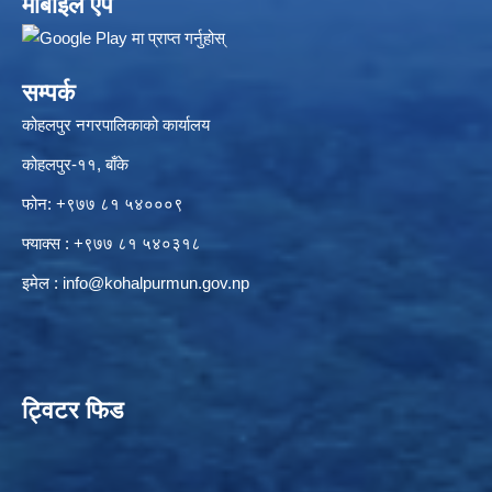
मोबाइल एप
सम्पर्क
कोहलपुर नगरपालिकाको कार्यालय
कोहलपुर-११, बाँके
फोन: +९७७ ८१ ५४०००९
फ्याक्स : +९७७ ८१ ५४०३१८
इमेल :
info@kohalpurmun.gov.np
ट्विटर फिड