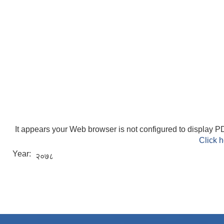
It appears your Web browser is not configured to display PD
Click h
Year:
२०७८