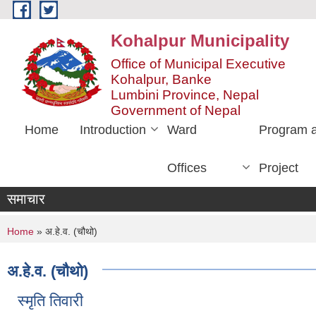
Skip to main content
Kohalpur Municipality
Office of Municipal Executive
Kohalpur, Banke
Lumbini Province, Nepal
Government of Nepal
Home
Introduction
Ward
Program 
Offices
Project
समाचार
You are here
Home
» अ.हे.व. (चौथो)
अ.हे.व. (चौथो)
स्मृति तिवारी