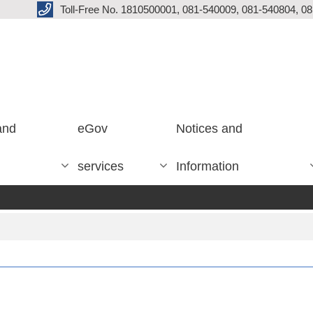
Toll-Free No. 1810500001, 081-540009, 081-540804, 0
and
eGov
Notices and
services
Information