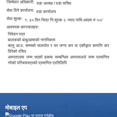
जिम्मेवार अधिकारी:
वडा अध्यक्ष / वडा सचिव
सेवा दिने कार्यालय:
वडा कार्यालय
सेवा शुल्क:
१. ३५ दिन भित्र निःशुल्क २. म्याद नाघि आएमा रु ५०/
आवश्यक कागजातहरु:
निवेदन पत्र
बालकको बाबु/आमाको नागरिकता
चालु आ.व. सम्मको मालपोत र घर जग्गा कर वा एकीकृत सम्पत्ति कर
तिरेको रसिद
Local Accumulated Fund Management System (SuTRA)
अस्पतालमा जन्म भएको हकमा सम्बन्धित अस्पतालले जन्म प्रमाणित
गरेको परिचयपत्रको प्रमाणित प्रतिलिपि
Revenue Collection System (Land Revenue and Land Tax)
मोबाइल एप