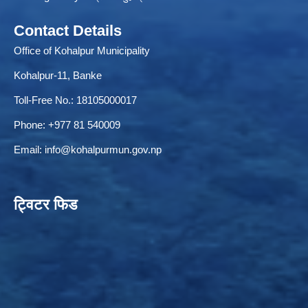
Contact Details
Office of Kohalpur Municipality
ELECTRONIC LOGISTICS MANAGEMENT INFORMATION SYSTEM
Local Government Institutional Capacity Self-Assessment (LISA)
Kohalpur-11, Banke
Toll-Free No.: 18105000017
Phone: +977 81 540009
Email:
info@kohalpurmun.gov.np
ट्विटर फिड