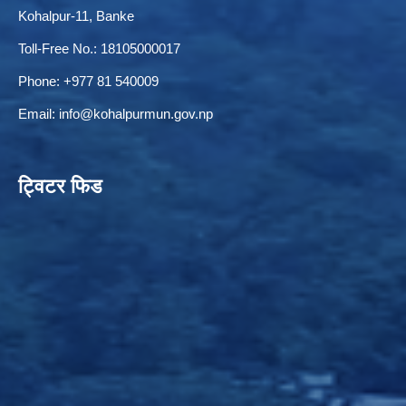
Kohalpur-11, Banke
Toll-Free No.: 18105000017
Phone: +977 81 540009
ELECTRONIC LOGISTICS MANAGEMENT INFORMATION SYSTEM
Local Government Institutional Capacity Self-Assessment (LISA)
Email:
info@kohalpurmun.gov.np
ट्विटर फिड