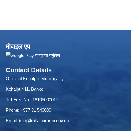
मोबाइल एप
Local Accumulated Fund Management System (SuTRA)
Contact Details
Office of Kohalpur Municipality
Kohalpur-11, Banke
Revenue Collection System (Land Revenue and Land Tax)
Toll-Free No.: 18105000017
Phone: +977 81 540009
Email:
info@kohalpurmun.gov.np