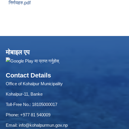
निर्णयहरु.pdf
मोबाइल एप
Local Accumulated Fund Management System (SuTRA)
Contact Details
Office of Kohalpur Municipality
Revenue Collection System (Land Revenue and Land Tax)
Kohalpur-11, Banke
Toll-Free No.: 18105000017
Phone: +977 81 540009
Email:
info@kohalpurmun.gov.np