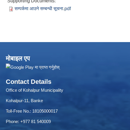
Supporting Documents:
सम्पर्कमा आउने सम्बन्धी सूचना.pdf
ELECTRONIC LOGISTICS MANAGEMENT INFORMATION SYSTEM
Local Government Institutional Capacity Self-Assessment (LISA)
मोबाइल एप
Contact Details
Office of Kohalpur Municipality
Kohalpur-11, Banke
Toll-Free No.: 18105000017
Phone: +977 81 540009