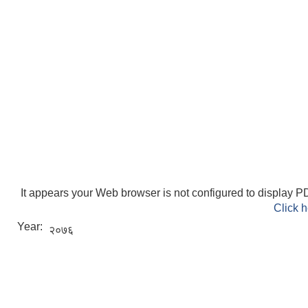
ELECTRONIC LOGISTICS MANAGEMENT INFORMATION SYSTEM
Local Government Institutional Capacity Self-Assessment (LISA)
It appears your Web browser is not configured to display PD
Click h
Year:
२०७६