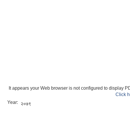
ELECTRONIC LOGISTICS MANAGEMENT INFORMATION SYSTEM
Local Government Institutional Capacity Self-Assessment (LISA)
It appears your Web browser is not configured to display PD
Click h
Year:
२०७९