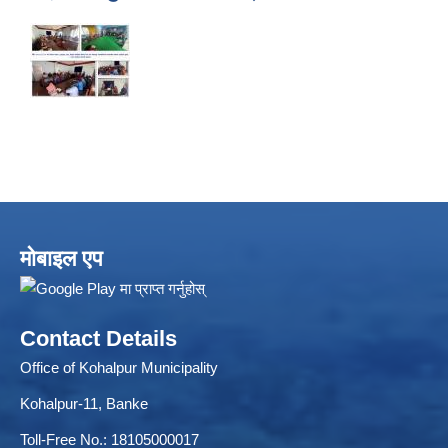
Local Accumulated Fund Management System (SuTRA)
मोबाइल एप
Revenue Collection System (Land Revenue and Land Tax)
Contact Details
Office of Kohalpur Municipality
Kohalpur-11, Banke
Toll-Free No.: 18105000017