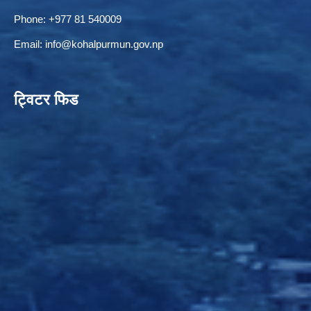
Phone: +977 81 540009
Email:
info@kohalpurmun.gov.np
ELECTRONIC LOGISTICS MANAGEMENT INFORMATION SYSTEM
Local Government Institutional Capacity Self-Assessment (LISA)
ट्विटर फिड