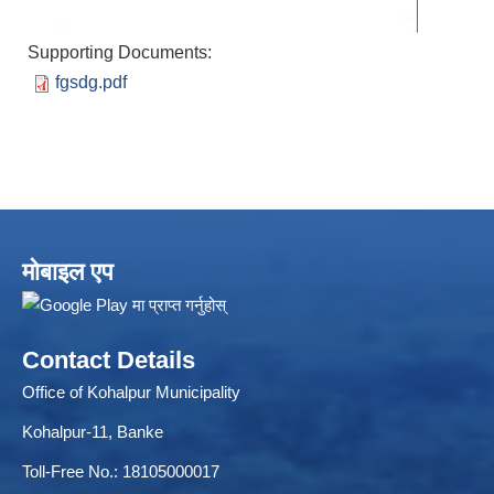
Supporting Documents:
fgsdg.pdf
ELECTRONIC LOGISTICS MANAGEMENT INFORMATION SYSTEM
Local Government Institutional Capacity Self-Assessment (LISA)
मोबाइल एप
Contact Details
Office of Kohalpur Municipality
Kohalpur-11, Banke
Toll-Free No.: 18105000017