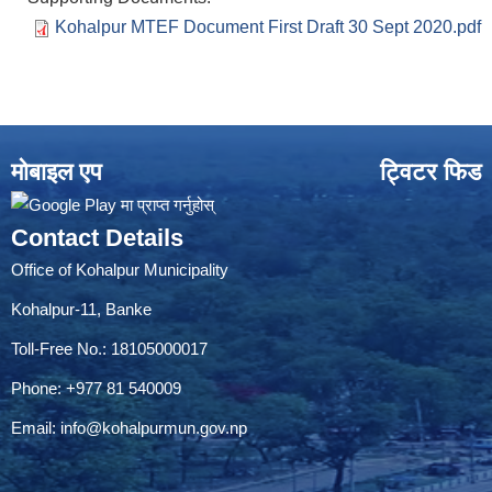
Kohalpur MTEF Document First Draft 30 Sept 2020.pdf
मोबाइल एप
ट्विटर फिड
Contact Details
Office of Kohalpur Municipality
Kohalpur-11, Banke
Toll-Free No.: 18105000017
Phone: +977 81 540009
Email:
info@kohalpurmun.gov.np