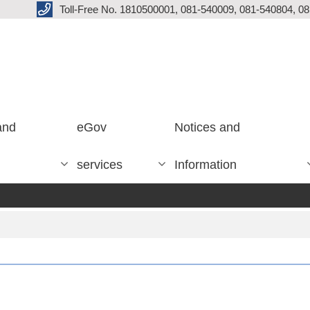
Toll-Free No. 1810500001, 081-540009, 081-540804, 0
and
eGov
Notices and
services
Information