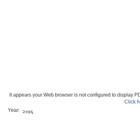
ELECTRONIC LOGISTICS MANAGEMENT INFORMATION SYSTEM
Local Government Institutional Capacity Self-Assessment (LISA)
It appears your Web browser is not configured to display PD
Click h
Year:
२०७६