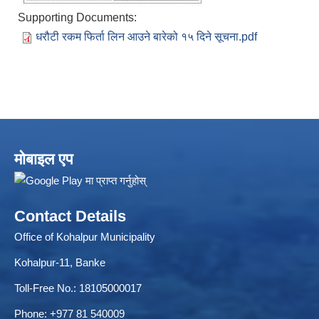
Supporting Documents:
धरौटी रकम फिर्ता लिन आउने बारेको १५ दिने सूचना.pdf
ELECTRONIC LOGISTICS MANAGEMENT INFORMATION SYSTEM
Local Government Institutional Capacity Self-Assessment (LISA)
मोबाइल एप
Contact Details
Office of Kohalpur Municipality
Kohalpur-11, Banke
Toll-Free No.: 18105000017
Phone: +977 81 540009