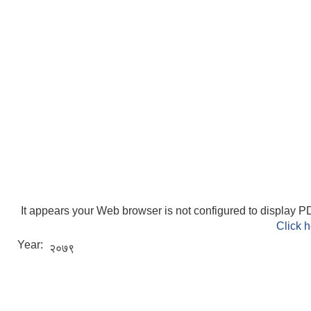
ELECTRONIC LOGISTICS MANAGEMENT INFORMATION SYSTEM
Local Government Institutional Capacity Self-Assessment (LISA)
It appears your Web browser is not configured to display PD
Click h
Year:
२०७९