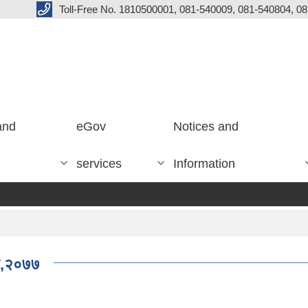
Toll-Free No. 1810500001, 081-540009, 081-540804, 0
and
eGov
Notices and
services
Information
ऐन,२०७७