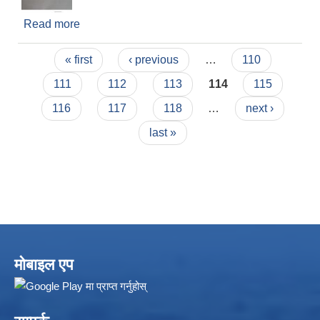
Read more
about कृषि अधिकृत र पशु विकास अधिकृत पदको लिखित
परिक्षा सम्बन्धि जरुरी सूचना !!! (प्रकाशित मिति
Pages
०७७/१०/०६)
« first
‹ previous
…
110
111
112
113
114
115
116
117
118
…
next ›
last »
मोबाइल एप