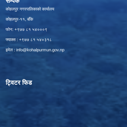
सम्पर्क
कोहलपुर नगरपालिकाको कार्यालय
कोहलपुर-११, बाँके
फोन: +९७७ ८१ ५४०००९
फ्याक्स : +९७७ ८१ ५४०३१८
इमेल :
info@kohalpurmun.gov.np
ट्विटर फिड