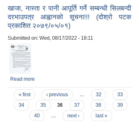
निर्माण कार्यको लागि बोलपत्र आह्वान सम्बन्धि ३० दिने सूचना
खाजा, नास्ता र पानी आपूर्ति गर्ने सम्बन्धी सिलबन्दी
!!! (प्रकाशित २०७९/०५/२२)
दरभाउपत्र आह्वानको सूचना!!! (दोश्रो पटक
प्रकाशित २०७९/०५/०१)
Submitted on:
Wed, 08/17/2022 - 18:11
Read more
about खाजा, नास्ता र पानी आपूर्ति गर्ने सम्बन्धी सिलबन्दी
दरभाउपत्र आह्वानको सूचना!!! (दोश्रो पटक प्रकाशित
Pages
२०७९/०५/०१)
« first
‹ previous
…
32
33
34
35
36
37
38
39
40
…
next ›
last »