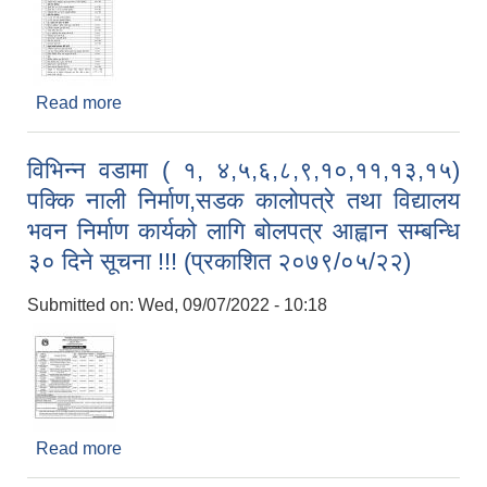
Read more
about आ.व २०७९/०८० को लागि कबाडी मालसमान,
जडिबुटी बिक्रि वितरण तथा उपयोगमा लाग्ने कर संकलन
ठेक्का बन्दोबस्त सम्बन्धी १५ दिने बोलपत्र
विभिन्न वडामा ( १, ४,५,६,८,९,१०,११,१३,१५)
आह्वान गरीएको सूचना!!! (दोश्रो पटक प्रकाशित
पक्कि नाली निर्माण,सडक कालोपत्रे तथा विद्यालय
२०७९/०५/२२)
भवन निर्माण कार्यको लागि बोलपत्र आह्वान सम्बन्धि
३० दिने सूचना !!! (प्रकाशित २०७९/०५/२२)
Submitted on:
Wed, 09/07/2022 - 10:18
Read more
about विभिन्न वडामा ( १, ४,५,६,८,९,१०,११,१३,१५)
पक्कि नाली निर्माण,सडक कालोपत्रे तथा विद्यालय भवन