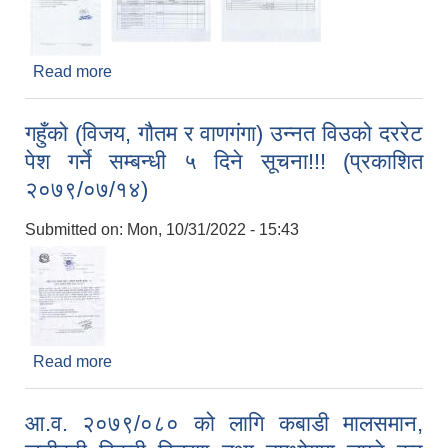
Read more
about वडा नं. ८ स्थित डम्मरको घर देखि प्रेम वलीको
घरसम्म सडक कालोपत्रे गर्ने कार्यको लागि भाउ पत्र पेश गर्ने
ELECTRONIC LOGISTICS MANAGEMENT INFORMATION SYSTEM
Local Government Institutional Capacity Self-Assessment (LISA)
सम्बन्धमा ७ दिने सूचना !!! (प्रकशित २०७९/०७/२१)
गहुँको (विजय, गौतम र वाणगंगा) उन्नत विउको दररेट
पेश गर्ने सम्बन्धी ५ दिने सूचना!!! (प्रकाशित
२०७९/०७/१४)
Submitted on:
Mon, 10/31/2022 - 15:43
Read more
about गहुँको (विजय, गौतम र वाणगंगा) उन्नत विउको दररेट
पेश गर्ने सम्बन्धी ५ दिने सूचना!!! (प्रकाशित २०७९/०७/१४)
आ.व. २०७९/०८० को लागि कबाडी मालसमान,