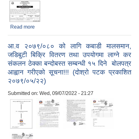
Read more
about बोलपत्र स्वीकृत गर्ने आशयको ७ दिने सूचना!!!
(प्रकाशित २०७९/०६/०७) कार्यालय स्टेसनरी र अन्य
सामग्री सँग सम्बन्धित (BANKE/KOMUN/G/NCB-
आ.व २०७९/०८० को लागि कबाडी मालसमान,
02/2079/080)
जडिबुटी बिक्रि वितरण तथा उपयोगमा लाग्ने कर
संकलन ठेक्का बन्दोबस्त सम्बन्धी १५ दिने बोलपत्र
आह्वान गरीएको सूचना!!! (दोश्रो पटक प्रकाशित
२०७९/०५/२२)
Submitted on:
Wed, 09/07/2022 - 21:27