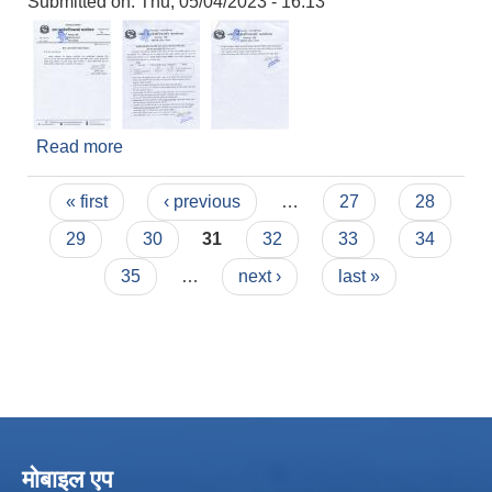
Submitted on:
Thu, 05/04/2023 - 16:13
Read more
about संशोधित सूचना : लामोदुरीको बसपार्क भित्र रहेका
भौतिक संरचना (सटरहरु) बहालमा दिने सम्बन्धी सूचना!!
Pages
(संशोधित मिति २०८०/०१/२१)
« first
‹ previous
…
27
28
29
30
31
32
33
34
35
…
next ›
last »
मोबाइल एप